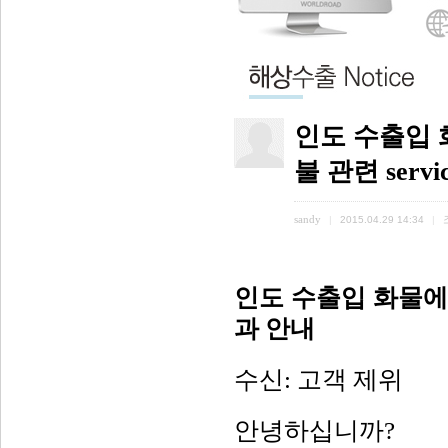
인도 수출입 
불 관련 servi
sandy
|
2015.04.29 14:34
|
인도 수출입 화물에
과 안내
수신
:
고객 제위
안녕하십니까
?