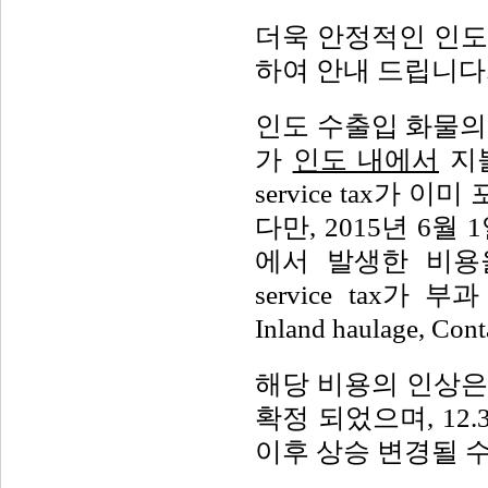
더욱 안정적인 인도
하여 안내 드립니다
인도 수출입 화물의
가
인도 내에서
지
service tax
가 이미 
다만
, 2015
년
6
월
1
에서 발생한 비용
service tax
가 부과
Inland haulage, Con
해당 비용의 인상은
확정 되었으며
, 12
이후 상승 변경될 