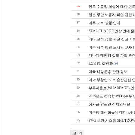
>>
인도 수출입 화물에 대한 인도 
38
일본 항만 노동자 파업 관련 
37
미주 포트 상황 안내
36
SEAL CHARGE 인상 안내
35
가나 선적 정보 사전 신고 시
34
미주 서부 항만 노사간 CONT
33
캐나다 태평양 철도 파업 관
32
LGB PORT현황
31
미국 해상운송 관련 정보
30
미 서부항만 포트 혼잡관련 
29
부두사용료(WHARFAGE) 인
28
2015년도 평택항 WFG(부두
27
싱가폴 양곤간 정체안내문
26
미주향 해상화물에 대한 ISF 
25
PVG 세관 시스템 SHUTDO
글쓰기