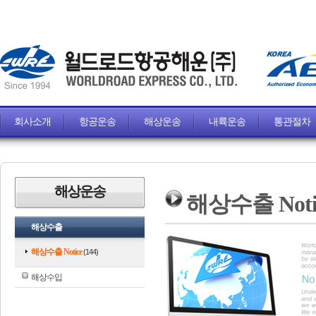
회사소개
항공운송
해상운송
내륙운송
통관절차
해상운송
해상수출 Noti
해상수출
해상수출 Notice
(144)
해상수입