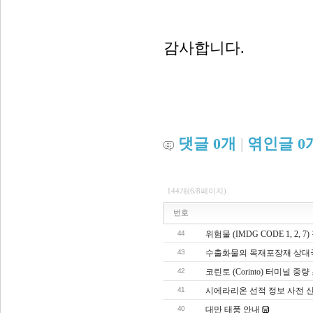
감사합니다
.
댓글
0
개
|
엮인글
0
144개(6/8페이지)
번호
44
위험물 (IMDG CODE 1, 2,
43
수출화물의 목재포장재 상대국
42
코린토 (Corinto) 터미널 
41
시에라리온 선적 정보 사전 
40
대만 태풍 안내