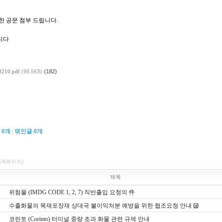
한 공문 첨부 드립니다.
니다
0210.pdf
(98.5KB)
(182)
글
0
개
|
엮인글
0
개
6/8페이지)
제목
위험물 (IMDG CODE 1, 2, 7) 직반출입 요청의 件
수출화물의 목재포장재 상대국 불이익처분 예방을 위한 협조요청 안내
코린토 (Corinto) 터미널 중량 초과 화물 관련 규제 안내