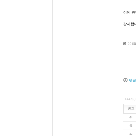
이에 관
감사합
2015
댓
144개(
번호
44
43
42