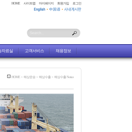
HOME
사이트맵
마이페이지
회원가입
로그인
Search...
송자료실
고객서비스
채용정보
HOME
>
해상운송
>
해상수출
>
해상수출 Notice