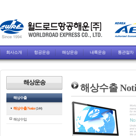
회사소개
항공운송
해상운송
내륙운송
통관절차
해상운송
해상수출 Noti
해상수출
해상수출 Notice
(144)
해상수입