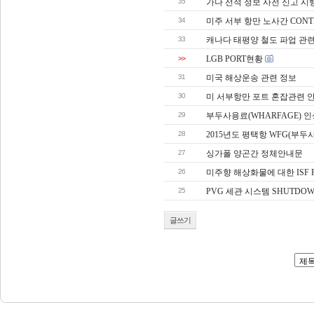
35
가나 선적 정보 사전 신고 시
34
미주 서부 항만 노사간 CONT
33
캐나다 태평양 철도 파업 관
>>
LGB PORT현황
31
미국 해상운송 관련 정보
30
미 서부항만 포트 혼잡관련 
29
부두사용료(WHARFAGE) 인
28
2015년도 평택항 WFG(부두
27
싱가폴 양곤간 정체안내문
26
미주향 해상화물에 대한 ISF 
25
PVG 세관 시스템 SHUTDO
글쓰기