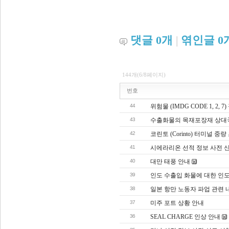
댓글
0
개
|
엮인글
0
144개(6/8페이지)
번호
44
위험물 (IMDG CODE 1, 2,
43
수출화물의 목재포장재 상대국
42
코린토 (Corinto) 터미널 
41
시에라리온 선적 정보 사전 
40
대만 태풍 안내
39
인도 수출입 화물에 대한 인도 
38
일본 항만 노동자 파업 관련 
37
미주 포트 상황 안내
36
SEAL CHARGE 인상 안내