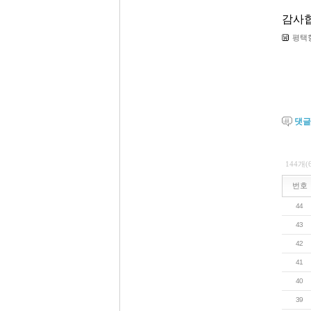
감사합
평택항
댓
144개(
번호
44
43
42
41
40
39