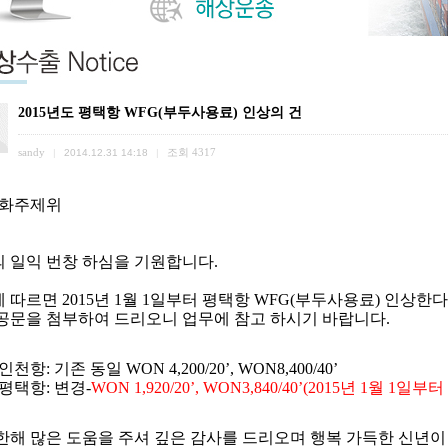
2015년도 평택항 WFG(부두사용료) 인상의 건
sandy
조회
4317
|
2014.12.31 14:18
|
화주제위
 일익 번창 하심을 기원합니다
.
에 따르면
2015
년
1
월
1
일부터 평택항
WFG(
부두사용료
)
인상한다
공문을 첨부하여 드리오니 업무에 참고 하시기 바랍니다
.
인천항
:
기존 동일
WON 4,200/20
’
, WON8,400/40
’
평택항
:
변경
-
WON 1,920/20
’
, WON3,840/40
’
(2015
년
1
월
1
일부터
한해 많은 도움을 주셔 깊은 감사를 드리오며 행복 가득한 신년