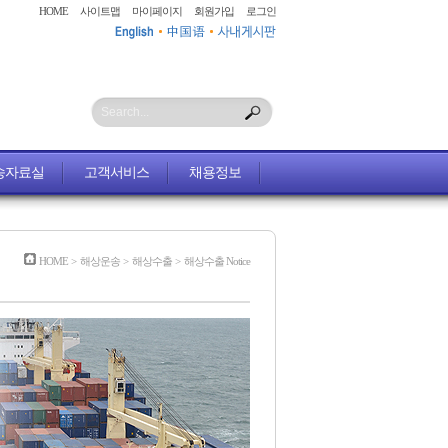
HOME
사이트맵
마이페이지
회원가입
로그인
Search...
송자료실
고객서비스
채용정보
HOME
>
해상운송
>
해상수출
>
해상수출 Notice