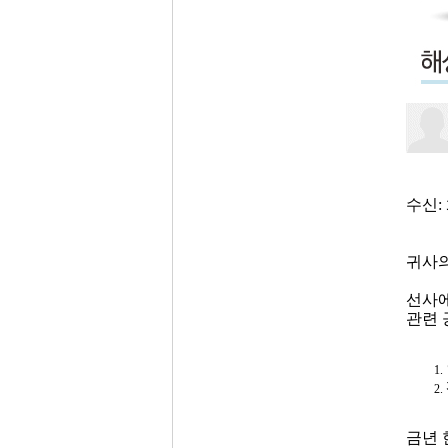
수신
:
귀사의
선사
관련 
금년 