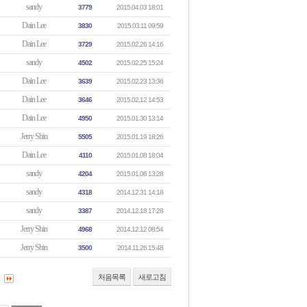
sandy
3779
2015.04.03 18:01
Dain Lee
3830
2015.03.11 09:59
Dain Lee
3729
2015.02.26 14:16
sandy
4502
2015.02.25 15:24
Dain Lee
3639
2015.02.23 13:36
Dain Lee
3646
2015.02.12 14:53
Dain Lee
4950
2015.01.30 13:14
Jerry Shin
5505
2015.01.19 18:26
Dain Lee
4110
2015.01.08 18:04
sandy
4204
2015.01.06 13:28
sandy
4318
2014.12.31 14:18
sandy
3387
2014.12.18 17:28
Jerry Shin
4968
2014.12.12 08:54
Jerry Shin
3500
2014.11.26 15:48
처음목록
새로고침