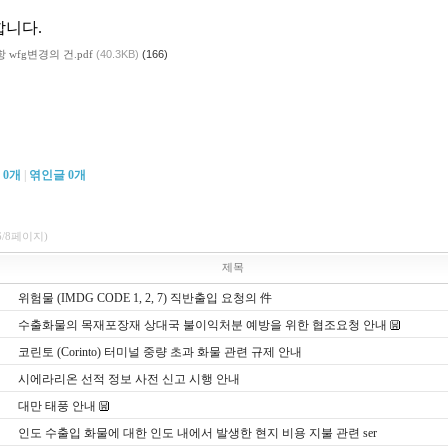
니다.
 wfg변경의 건.pdf
(40.3KB)
(166)
글
0
개
|
엮인글
0
개
6/8페이지)
제목
위험물 (IMDG CODE 1, 2, 7) 직반출입 요청의 件
수출화물의 목재포장재 상대국 불이익처분 예방을 위한 협조요청 안내
코린토 (Corinto) 터미널 중량 초과 화물 관련 규제 안내
시에라리온 선적 정보 사전 신고 시행 안내
대만 태풍 안내
인도 수출입 화물에 대한 인도 내에서 발생한 현지 비용 지불 관련 ser