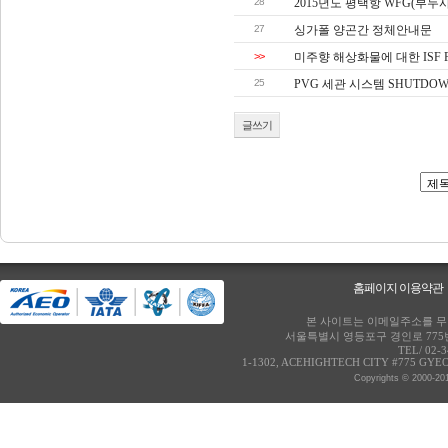
28
2015년도 평택항 WFG(부두
27
싱가폴 양곤간 정체안내문
>>
미주향 해상화물에 대한 ISF 
25
PVG 세관 시스템 SHUTDO
글쓰기
홈페이지 이용약관
본 사이트는 이메일주소를 무단
서울특별시 영등포구 경인로 775번
TEL/ 02-
1-1302, ACEHIGHTECH CITY #775 GY
Copyrights © 2000-20