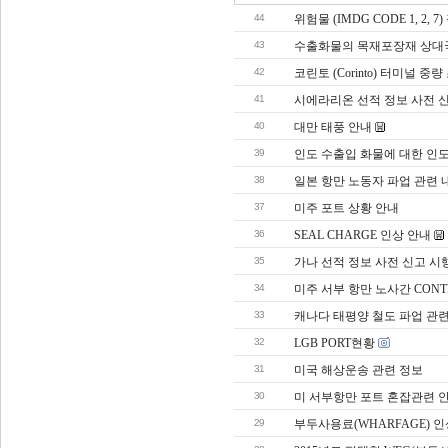
44
위험물 (IMDG CODE 1, 2,
43
수출화물의 목재포장재 상대국
42
코린토 (Corinto) 터미널 
41
시에라리온 선적 정보 사전 
40
대만 태풍 안내
39
인도 수출입 화물에 대한 인도 
38
일본 항만 노동자 파업 관련 
37
미주 포트 상황 안내
36
SEAL CHARGE 인상 안내
35
가나 선적 정보 사전 신고 시
34
미주 서부 항만 노사간 CONT
33
캐나다 태평양 철도 파업 관
32
LGB PORT현황
31
미국 해상운송 관련 정보
30
미 서부항만 포트 혼잡관련 
29
부두사용료(WHARFAGE) 인