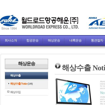
회사소개
항공운송
해상운송
내륙운송
통관절차
해상운송
해상수출 Noti
해상수출
해상수출 Notice
(144)
해상수입