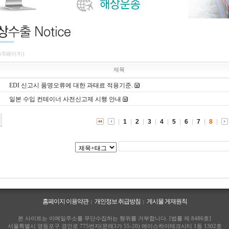
8/8페이지)
제목
EDI 신고시 품명오류에 대한 과태료 적용기준.
일본 수입 컨테이너 사전신고제 시행 안내
1
2
3
4
5
6
7
8
홈페이지 이용약관
개인정보 취급방침
게시물 게재원칙
|
|
본 사이트는 이메일주소를 무단수집하는 행위를 거부합니다. [법률 제 8486호]
서울특별시 영등포구 경인로 775번지(문래3가 55-20) 에이스하이테크시티 1동 1302호