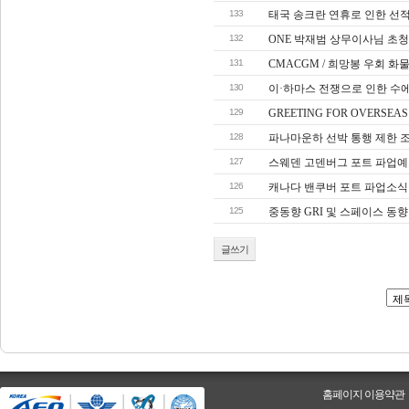
133
태국 송크란 연휴로 인한 선적
132
ONE 박재범 상무이사님 초
131
CMACGM / 희망봉 우회 화물 Con
130
이·하마스 전쟁으로 인한 수에
129
GREETING FOR OVERSEAS 
128
파나마운하 선박 통행 제한 
127
스웨덴 고덴버그 포트 파업예고 
126
캐나다 밴쿠버 포트 파업소식
125
중동향 GRI 및 스페이스 동향
글쓰기
홈페이지 이용약관