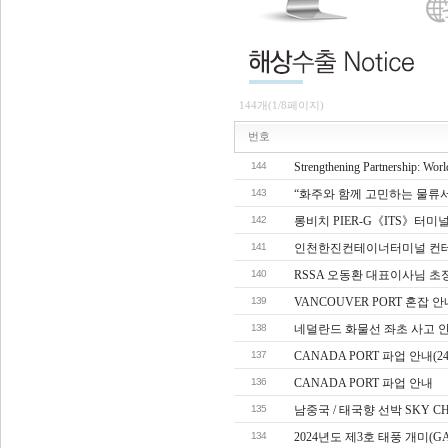
144개(1/8페이지)
번호
144
Strengthening Partnership: Wor
143
“화주와 함께 고민하는 물류
142
롱비치 PIER-G《ITS》터미
141
인천한진컨테이너터미널 컨테
140
RSSA 오동환 대표이사님 초
139
VANCOUVER PORT 혼잡 안
138
네덜란드 화물선 좌초 사고 
137
CANADA PORT 파업 안내(24
136
CANADA PORT 파업 안내
135
남중국 / 태국향 선박 SKY C
134
2024년도 제3호 태풍 개미(GAE