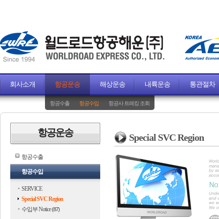
회사소개
항공운송
해상운송
내륙운송
통관절차
항공수출
항공수입
항공사 트레킹 조회
항공운송
Special SVC Region
항공수출
항공수입
SERVICE
Special SVC Region
수입부 Notice
(87)