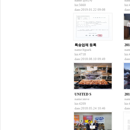
name:
관리자
nam
hit:5660
hit
date:2019.01.22 09:08
dat
특송업체 등록
20
name:
hjpark
nam
hit:4718
hit
date:2018.08.10 09:49
dat
UNITED S
20
name:
steve
nam
hit:4209
hit
date:2018.05.24 10:46
dat