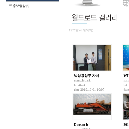
홍보영상
(5)
127개(5/7페이지)
박상용상무 자녀
WI
name:
hjpark
nam
hit:4624
hit
date:2019.10.01 10:07
dat
Doosan b
20