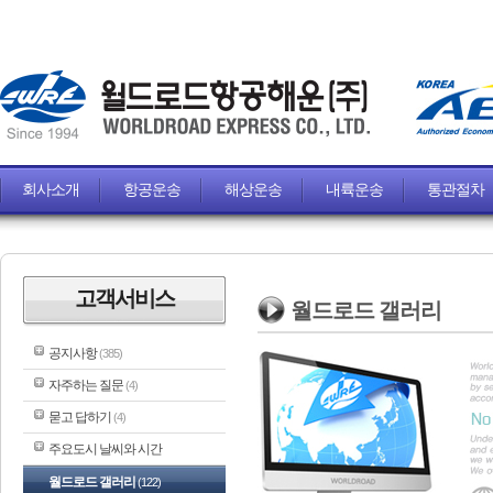
회사소개
항공운송
해상운송
내륙운송
통관절차
고객서비스
월드로드 갤러리
공지사항
(385)
자주하는 질문
(4)
묻고 답하기
(4)
주요도시 날씨와 시간
월드로드 갤러리
(122)