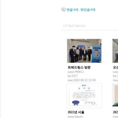
댓글
0
개
|
엮인글
0
개
127개(3/7페이지)
트레드링스 방문
오
name:
백예나
nam
hit:3517
hit
date:2022.06.22 13:58
dat
2022년 서울
20
name:
hjpark
nam