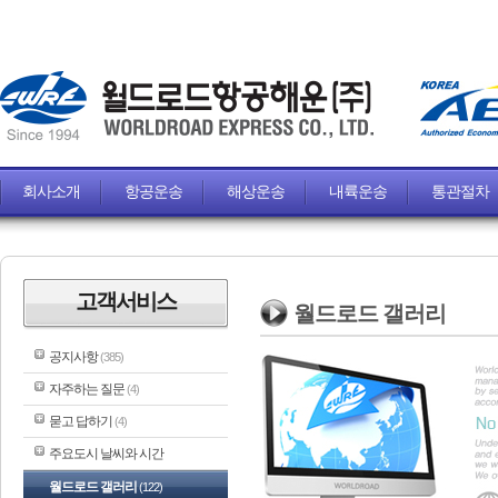
회사소개
항공운송
해상운송
내륙운송
통관절차
고객서비스
월드로드 갤러리
공지사항
(385)
자주하는 질문
(4)
묻고 답하기
(4)
주요도시 날씨와 시간
월드로드 갤러리
(122)