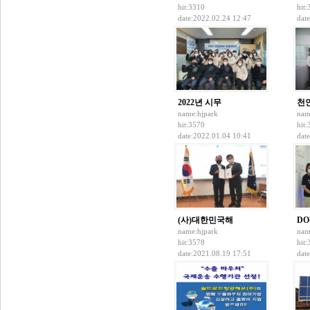
hit:3310
hit
date:2022.02.24 12:47
dat
2022년 시무
천
name:
hjpark
nam
hit:3570
hit
date:2022.01.04 10:41
dat
(사)대한민국해
DO
name:
hjpark
nam
hit:3578
hit
date:2021.08.19 17:51
dat