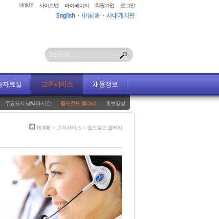
HOME
사이트맵
마이페이지
회원가입
로그인
Search...
송자료실
고객서비스
채용정보
주요도시 날씨와 시간
월드로드 갤러리
홍보영상
HOME
>
고객서비스
>
월드로드 갤러리