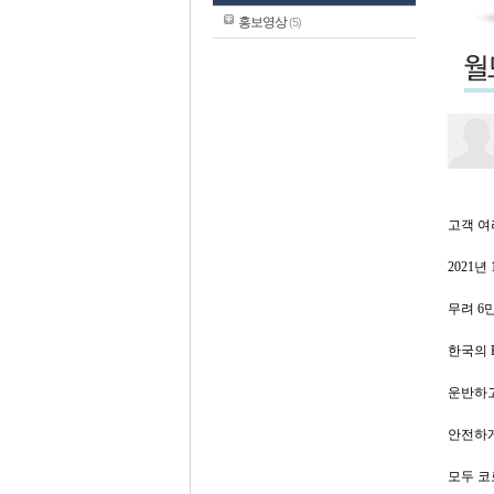
홍보영상
(5)
고객 여
2021
무려 6
한국의 
운반하고
안전하게
모두 코