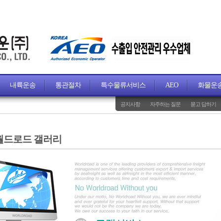
내륙운송
통관절차
특수물류서비스
AEO
화물운
공지사항
자주하는 질문
묻고 답하기
월드로드 갤러리