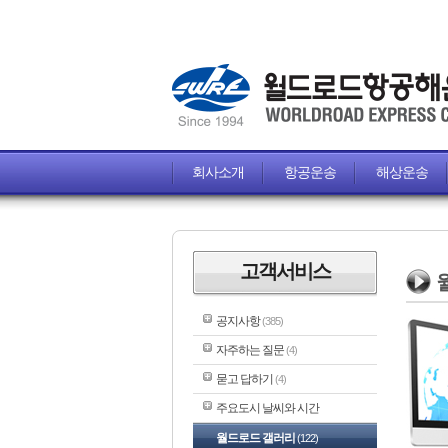
회사소개
항공운송
해상운송
고객서비스
공지사항
(385)
자주하는 질문
(4)
묻고 답하기
(4)
주요도시 날씨와 시간
월드로드 갤러리
(122)