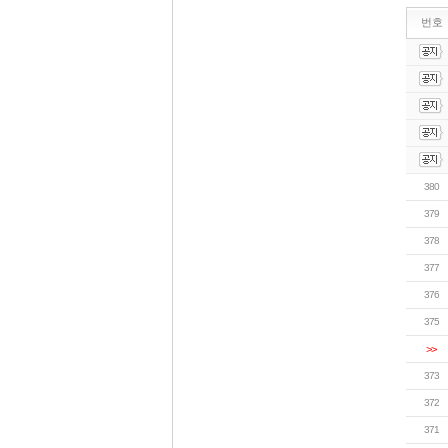
번호
380
379
378
377
376
375
>>
373
372
371