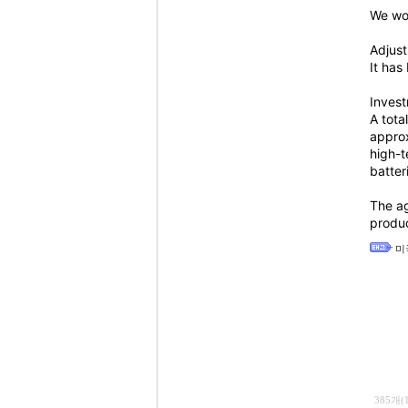
We wou
Adjust
It has
Inves
A tota
approx
high-t
batter
The ag
produc
미
385개(