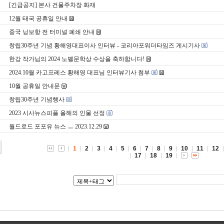
[긴급공지] 본사 건물주차장 화재
12월 태국 공휴일 안내
중국 닝보항 전 터미널 폐쇄 안내
창립30주년 기념 황해영대표이사 인터뷰 - 코리아포워더타임즈 게시기사
한강 작가님의 2024 노벨문학상 수상을 축하합니다!
2024.10월 카고프레스 황해영 대표님 인터뷰기사 첨부
10월 공휴일 안내문
창립30주년 기념행사
2023 시사뉴스피플 올해의 인물 선정
월드로드 포포유 뉴스 ㅡ 2023.12.29
1
2
3
4
5
6
7
8
9
10
11
12
17
18
19