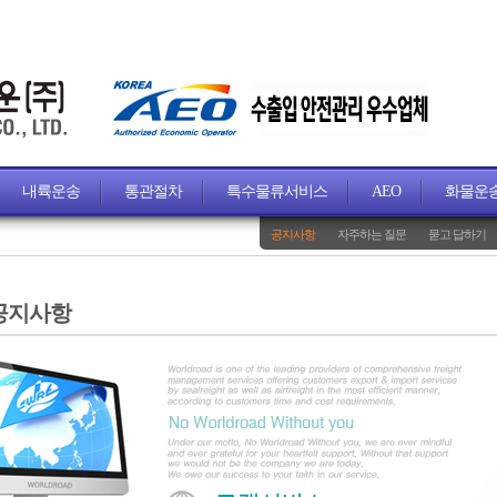
내륙운송
통관절차
특수물류서비스
AEO
화물운
공지사항
자주하는 질문
묻고 답하기
공지사항