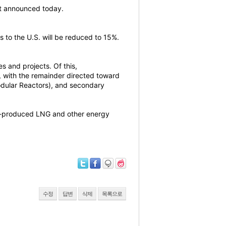
ent announced today.
s to the U.S. will be reduced to 15%.
es and projects. Of this,
y, with the remainder directed toward
dular Reactors), and secondary
S.-produced LNG and other energy
수정
답변
삭제
목록으로