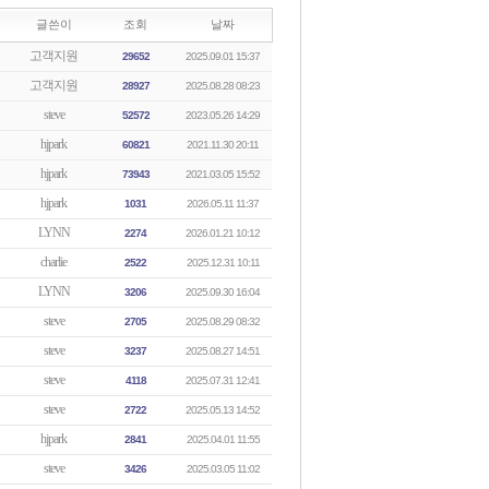
글쓴이
조회
날짜
고객지원
29652
2025.09.01 15:37
고객지원
28927
2025.08.28 08:23
steve
52572
2023.05.26 14:29
hjpark
60821
2021.11.30 20:11
hjpark
73943
2021.03.05 15:52
hjpark
1031
2026.05.11 11:37
LYNN
2274
2026.01.21 10:12
charlie
2522
2025.12.31 10:11
LYNN
3206
2025.09.30 16:04
steve
2705
2025.08.29 08:32
steve
3237
2025.08.27 14:51
steve
4118
2025.07.31 12:41
steve
2722
2025.05.13 14:52
hjpark
2841
2025.04.01 11:55
steve
3426
2025.03.05 11:02