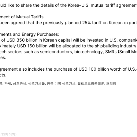
ld like to share the details of the Korea–U.S. mutual tariff agreem
ment of Mutual Tariffs:
 been agreed that the previously planned 25% tariff on Korean export
tments and Energy Purchases:
l of USD 350 billion in Korean capital will be invested in U.S. compani
imately USD 150 billion will be allocated to the shipbuilding industr
ech sectors such as semiconductors, biotechnology, SMRs (Small Mo
ies.
reement also includes the purchase of USD 100 billion worth of U.
ts.
,
,
,
,
,
,
국
관세
상호관세
상호관세율
한국 미국 상호관세
월드로드항공해운
포워딩
1/19페이지)