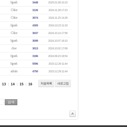
hjpark
3448
2025.01.09 10:15
Chloe
3126
2024.11.28 17:23
Chloe
3074
2024.11.25 14:28
hjpark
4305
2024.10.23 11:33
Chloe
3037
2024.10.14 17:56
hjpark
3099
2024.10.07 18:10
choe
3013
2024.10.02 17:09
hjpark
3186
2024.09.23 18:54
hjpark
5596
2023.12.29 11:44
admin
4750
2023.12.29 11:44
처음목록
새로고침
13
14
15
16