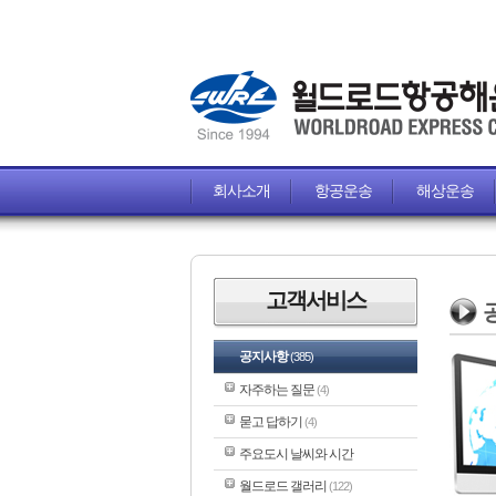
회사소개
항공운송
해상운송
고객서비스
공지사항
(385)
자주하는 질문
(4)
묻고 답하기
(4)
주요도시 날씨와 시간
월드로드 갤러리
(122)