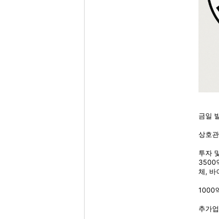
금일 
상호관
투자 
350
체, 
100
추가업