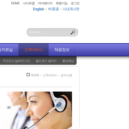
HOME
사이트맵
마이페이지
회원가입
로그인
Search...
송자료실
고객서비스
채용정보
주요도시 날씨와 시간
월드로드 갤러리
홍보영상
HOME
>
고객서비스
>
공지사항