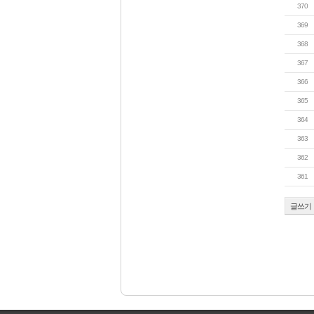
370
369
368
367
366
365
364
363
362
361
글쓰기