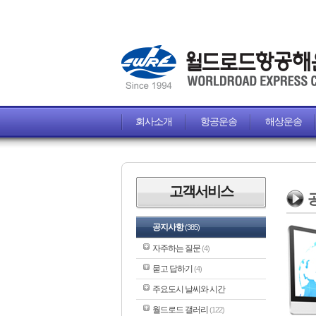
회사소개
항공운송
해상운송
고객서비스
공지사항
(385)
자주하는 질문
(4)
묻고 답하기
(4)
주요도시 날씨와 시간
월드로드 갤러리
(122)