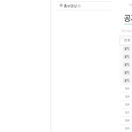
홍보영상
(5)
385개(
번호
320
319
318
317
316
315