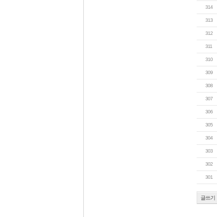
314
313
312
311
310
309
308
307
306
305
304
303
302
301
글쓰기