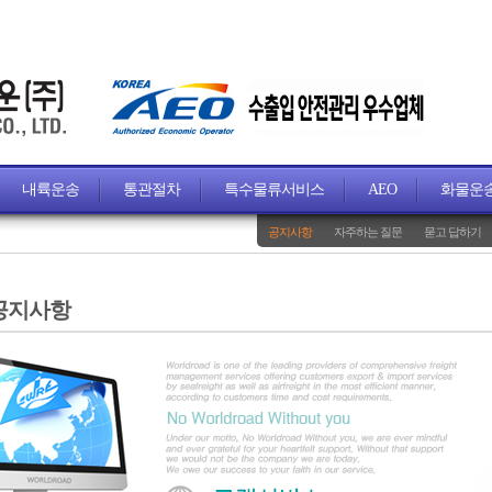
내륙운송
통관절차
특수물류서비스
AEO
화물운
공지사항
자주하는 질문
묻고 답하기
공지사항