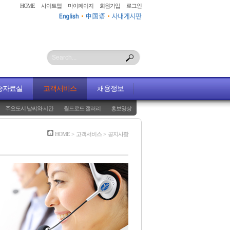
HOME
사이트맵
마이페이지
회원가입
로그인
Search...
송자료실
고객서비스
채용정보
주요도시 날씨와 시간
월드로드 갤러리
홍보영상
HOME
>
고객서비스
>
공지사항