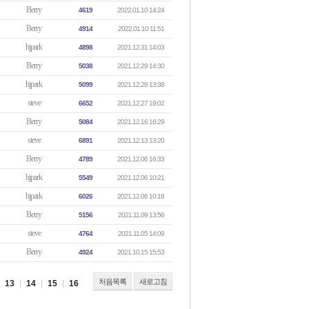
Berry
4619
2022.01.10 14:24
Berry
4914
2022.01.10 11:51
hjpark
4898
2021.12.31 14:03
Berry
5038
2021.12.29 14:30
hjpark
5099
2021.12.28 13:38
steve
6652
2021.12.27 19:02
Berry
5084
2021.12.16 16:29
steve
6891
2021.12.13 13:20
Berry
4789
2021.12.06 16:33
hjpark
5549
2021.12.06 10:21
hjpark
6026
2021.12.06 10:18
Berry
5156
2021.11.09 13:56
steve
4764
2021.11.05 14:09
Berry
4924
2021.10.15 15:53
처음목록
새로고침
13
14
15
16