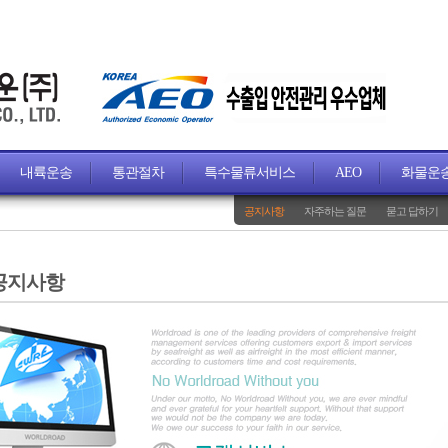
내륙운송
통관절차
특수물류서비스
AEO
화물운
공지사항
자주하는 질문
묻고 답하기
공지사항