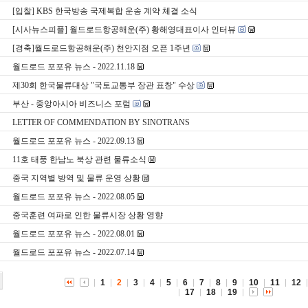
[입찰] KBS 한국방송 국제복합 운송 계약 체결 소식
[시사뉴스피플] 월드로드항공해운(주) 황해영대표이사 인터뷰
[경축]월드로드항공해운(주) 천안지점 오픈 1주년
월드로드 포포유 뉴스 - 2022.11.18
제30회 한국물류대상 "국토교통부 장관 표창" 수상
부산 - 중앙아시아 비즈니스 포럼
LETTER OF COMMENDATION BY SINOTRANS
월드로드 포포유 뉴스 - 2022.09.13
11호 태풍 한남노 북상 관련 물류소식
중국 지역별 방역 및 물류 운영 상황
월드로드 포포유 뉴스 - 2022.08.05
중국훈련 여파로 인한 물류시장 상황 영향
월드로드 포포유 뉴스 - 2022.08.01
월드로드 포포유 뉴스 - 2022.07.14
1
2
3
4
5
6
7
8
9
10
11
12
17
18
19