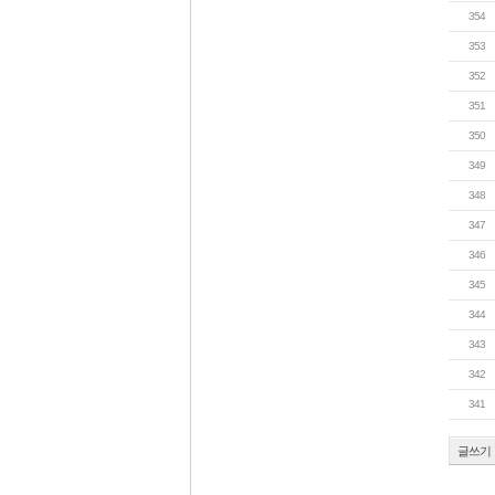
354
353
352
351
350
349
348
347
346
345
344
343
342
341
글쓰기