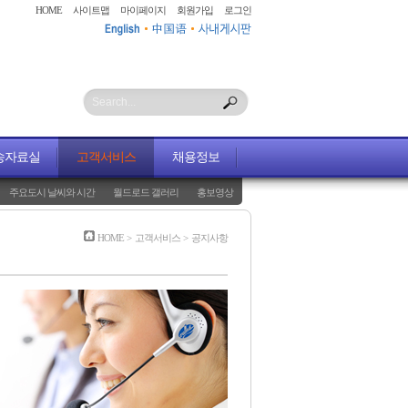
HOME
사이트맵
마이페이지
회원가입
로그인
Search...
송자료실
고객서비스
채용정보
주요도시 날씨와 시간
월드로드 갤러리
홍보영상
HOME
>
고객서비스
>
공지사항