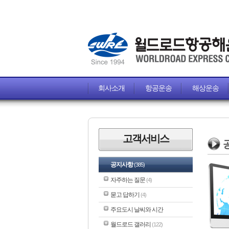
회사소개
항공운송
해상운송
고객서비스
공지사항
(385)
자주하는 질문
(4)
묻고 답하기
(4)
주요도시 날씨와 시간
월드로드 갤러리
(122)