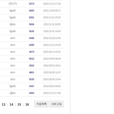
관리자
5273
2022.12.15 17:18
hjpark
6820
2022.12.05 09:17
hjpark
6091
2022.12.01 15:02
kjkim
5006
2022.11.18 16:55
hjpark
5242
2022.11.01 16:20
steve
4436
2022.10.28 14:50
steve
4255
2022.10.14 15:25
steve
4573
2022.09.13 16:31
steve
5013
2022.09.02 09:44
steve
4916
2022.08.22 18:11
steve
4861
2022.08.05 11:07
steve
5243
2022.08.05 10:44
hjpark
4437
2022.08.02 09:30
kjkim
4553
2022.07.14 17:49
처음목록
새로고침
13
14
15
16