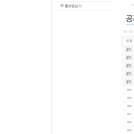
홍보영상
(5)
385개(
번호
360
359
358
357
356
355